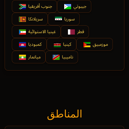
جيبوتي
جنوب أفريقيا
سوريا
سريلانكا
قطر
غينيا الاستوائية
موزمبيق
كينيا
كمبوديا
ناميبيا
ميانمار
المناطق