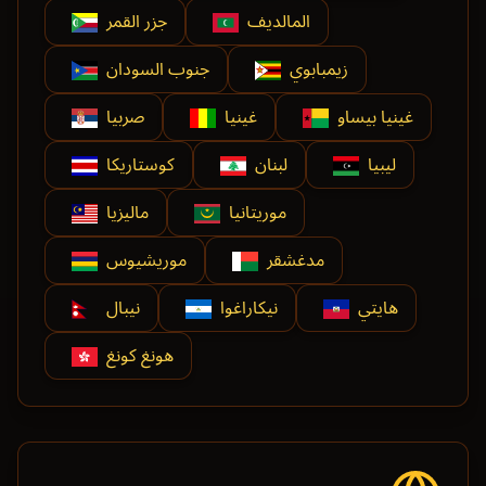
المالديف
جزر القمر
زيمبابوي
جنوب السودان
غينيا بيساو
غينيا
صربيا
ليبيا
لبنان
كوستاريكا
موريتانيا
ماليزيا
مدغشقر
موريشيوس
هايتي
نيكاراغوا
نيبال
هونغ كونغ