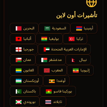
تأشيرات أون لاين
أرمينيا
السعودية
البحرين
تركيا
بوليفيا
ألبانيا
الإمارات العربية المتحدة
جورجيا
نيبال
مدغشقر
عمان
إثيوبيا
المغرب
الغابون
أوغندا
أوزبكستان
بوركينا فاسو
باكستان
تايلاند
بوروندي