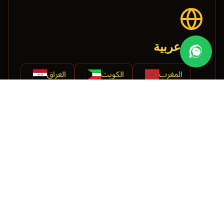
دول عربية
المغرب
الكويت
العراق
ليبيا
تونس
الجزائر
دول أفريقية
الكاميرون
ليبيريا
إريتريا